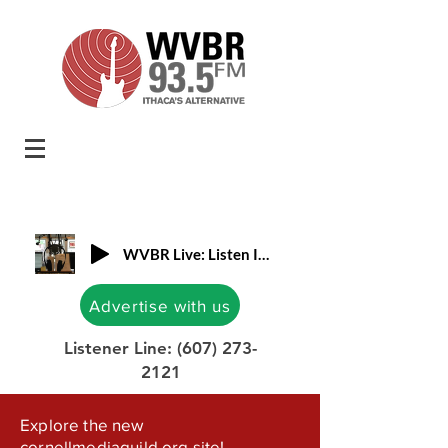
WVBR Live: Listen In!
Advertise with us
Listener Line:
(607) 273-
2121
Explore the new
cornellmediaguild.org site!