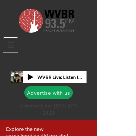
WVBR Live: Listen In!
Advertise with us
Listener Line:
(607) 273-
2121
Explore the new
cornellmediaguild.org site!